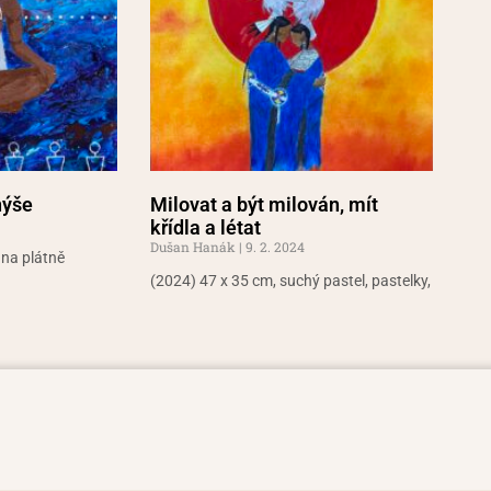
hýše
Milovat a být milován, mít
křídla a létat
Dušan Hanák
9. 2. 2024
 na plátně
(2024) 47 x 35 cm, suchý pastel, pastelky,