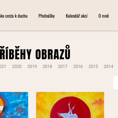
ko cesta k duchu
Přednášky
Kalendář akcí
O mně
ŘÍBĚHY OBRAZŮ
021
2020
2019
2018
2017
2016
2015
2014